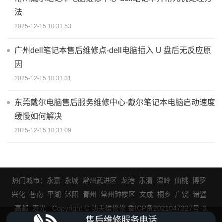
法
2025-12-15 10:31:53
广州dell笔记本售后维修点-dell电脑插入 U 盘后无反应原
因
2025-12-15 10:31:31
东莞戴尔电脑售后服务维修中心-戴尔笔记本电脑启动速度
缓慢如何解决
2025-12-15 10:31:09
热门城市：
永嘉
永城
常州武进区
龙港
乐清
温岭
仙桃
博罗
兴化
苍南
平湖
沭阳
青州
常州钟楼区
文成
桐乡
广饶
诸暨
高邮
寿光
Copyright © 功夫维修修 鲁ICP备2021047327号-3
.
售后维修服务电话